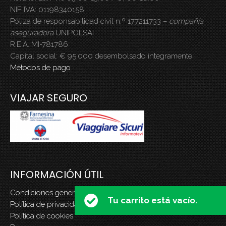
NIF IVA: 01198340158
Póliza de responsabilidad civil n.º 177211733 –
compañía
aseguradora
UNIPOLSAI
R.E.A. MI-781786
Capital social: € 95.000 desembolsado íntegramente
Métodos de pago
.
VIAJAR SEGURO
INFORMACIÓN ÚTIL
Condiciones generales del contrato de paquete
Tu carrito está vacío.
Política de privacidad
Política de cookies