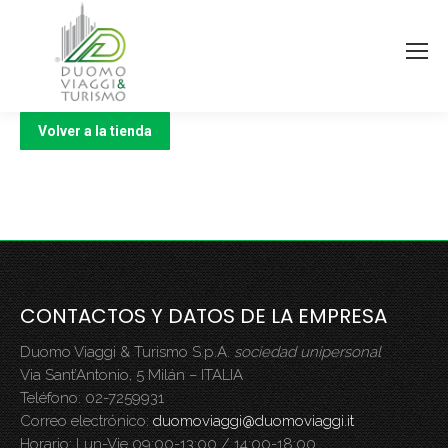
Volver a la tienda
CONTACTOS Y DATOS DE LA EMPRESA
Duomo Viaggi & Turismo S.p.A.
sociedad unipersonal
Via Sant’Antonio, 5 Milán – ITALIA
Teléfono: 02-7259931
Correo electrónico:
duomoviaggi@duomoviaggi.it
Horario: Lun-Vie 09:00-13:00 / 14:00-18:00