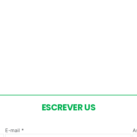
ESCREVER US​
E-mail *
A