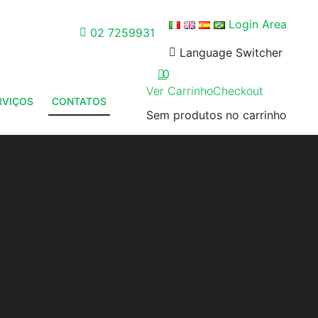
Login Area
02 7259931
Language Switcher
0
Ver Carrinho
Checkout
RVIÇOS
CONTATOS
Sem produtos no carrinho