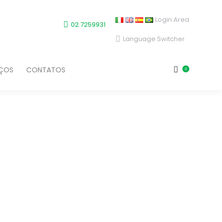
Login Area
02 7259931
Language Switcher
IÇOS
CONTATOS
0