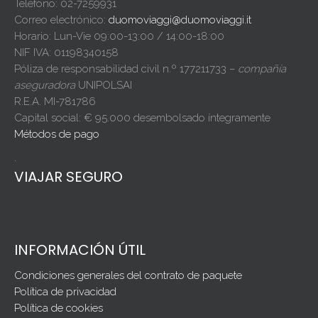
Teléfono: 02-7259931
Correo electrónico:
duomoviaggi@duomoviaggi.it
Horario: Lun-Vie 09:00-13:00 / 14:00-18:00
NIF IVA: 01198340158
Póliza de responsabilidad civil n.º 177211733 –
compañía
aseguradora
UNIPOLSAI
R.E.A. MI-781786
Capital social: € 95.000 desembolsado íntegramente
Métodos de pago
.
VIAJAR SEGURO
INFORMACIÓN ÚTIL
Condiciones generales del contrato de paquete
Política de privacidad
Política de cookies