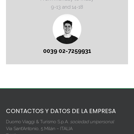
9-13 and 14-18
0039 02-7259931
CONTACTOS Y DATOS DE LA EMPRESA
Duomo Viaggi & Turismo S.p.A.
sociedad unipersonal
Via Sant’Antonio, 5 Milán – ITALIA