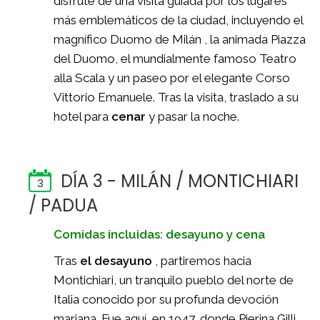
disfrute de una visita guiada por los lugares
más emblemáticos de la ciudad, incluyendo el
magnífico Duomo de Milán , la animada Piazza
del Duomo, el mundialmente famoso Teatro
alla Scala y un paseo por el elegante Corso
Vittorio Emanuele. Tras la visita, traslado a su
hotel para
cenar
y pasar la noche.
DÍA 3 - MILÁN / MONTICHIARI
3
/ PADUA
Comidas incluidas: desayuno y cena
Tras
el desayuno
, partiremos hacia
Montichiari, un tranquilo pueblo del norte de
Italia conocido por su profunda devoción
mariana. Fue aquí, en 1947, donde Pierina Gilli ,