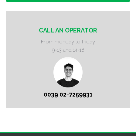
CALL AN OPERATOR
From monday to friday
9-13 and 14-18
0039 02-7259931