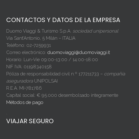
CONTACTOS Y DATOS DE LA EMPRESA
Duomo Viaggi & Turismo S.p.A.
sociedad unipersonal
Via Sant’Antonio, 5 Milán – ITALIA
Teléfono: 02-7259931
Correo electrónico:
duomoviaggi@duomoviaggi.it
Horario: Lun-Vie 09:00-13:00 / 14:00-18:00
NIF IVA: 01198340158
Póliza de responsabilidad civil n.º 177211733 –
compañía
aseguradora
UNIPOLSAI
R.E.A. MI-781786
Capital social: € 95.000 desembolsado íntegramente
Métodos de pago
.
VIAJAR SEGURO