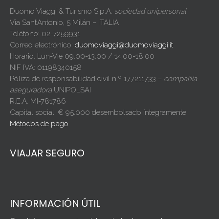
Duomo Viaggi & Turismo S.p.A.
sociedad unipersonal
Via Sant’Antonio, 5 Milán – ITALIA
Teléfono: 02-7259931
Correo electrónico:
duomoviaggi@duomoviaggi.it
Horario: Lun-Vie 09:00-13:00 / 14:00-18:00
NIF IVA: 01198340158
Póliza de responsabilidad civil n.º 177211733 –
compañía
aseguradora
UNIPOLSAI
R.E.A. MI-781786
Capital social: € 95.000 desembolsado íntegramente
Métodos de pago
.
VIAJAR SEGURO
INFORMACIÓN ÚTIL