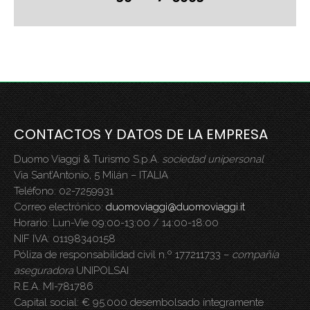
CONTACTOS Y DATOS DE LA EMPRESA
Duomo Viaggi & Turismo S.p.A.
sociedad unipersonal
Via Sant’Antonio, 5 Milán – ITALIA
Teléfono: 02-7259931
Correo electrónico:
duomoviaggi@duomoviaggi.it
Horario: Lun-Vie 09:00-13:00 / 14:00-18:00
NIF IVA: 01198340158
Póliza de responsabilidad civil n.º 177211733 –
compañía
aseguradora
UNIPOLSAI
R.E.A. MI-781786
Capital social: € 95.000 desembolsado íntegramente