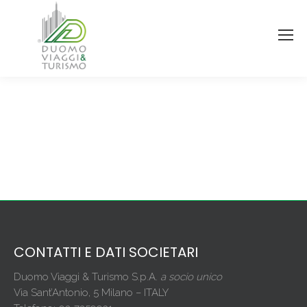
CONTATTI E DATI SOCIETARI
Duomo Viaggi & Turismo S.p.A.
a socio unico
Via Sant’Antonio, 5 Milano – ITALY