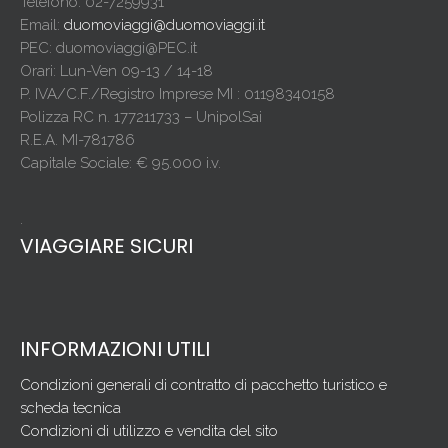
Telefono: 02-7259931
Email:
duomoviaggi@duomoviaggi.it
PEC: duomoviaggi@PEC.it
Orari: Lun-Ven 09-13 / 14-18
P. IVA/C.F./Registro Imprese MI : 01198340158
Polizza RC n. 177211733 – UnipolSai
R.E.A. MI-781786
Capitale Sociale: € 95.000 i.v.
.
VIAGGIARE SICURI
INFORMAZIONI UTILI
Condizioni generali di contratto di pacchetto turistico e
scheda tecnica
Condizioni di utilizzo e vendita del sito