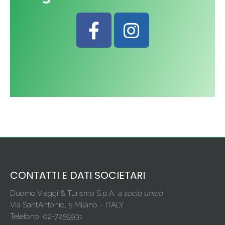
CONTATTI E DATI SOCIETARI
Duomo Viaggi & Turismo S.p.A.
a socio unico
Via Sant’Antonio, 5 Milano – ITALY
Telefono: 02-7259931