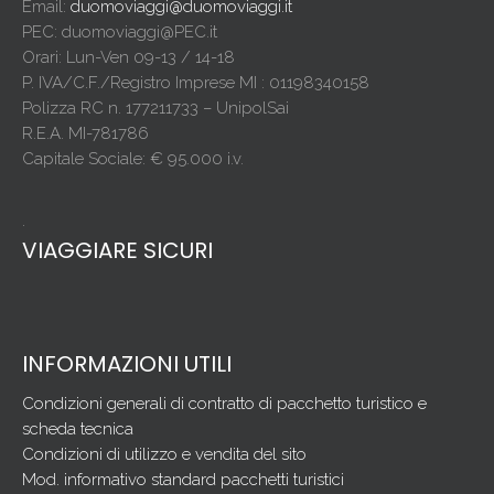
Email:
duomoviaggi@duomoviaggi.it
PEC: duomoviaggi@PEC.it
Orari: Lun-Ven 09-13 / 14-18
P. IVA/C.F./Registro Imprese MI : 01198340158
Polizza RC n. 177211733 – UnipolSai
R.E.A. MI-781786
Capitale Sociale: € 95.000 i.v.
.
VIAGGIARE SICURI
INFORMAZIONI UTILI
Condizioni generali di contratto di pacchetto turistico e
scheda tecnica
Condizioni di utilizzo e vendita del sito
Mod. informativo standard pacchetti turistici