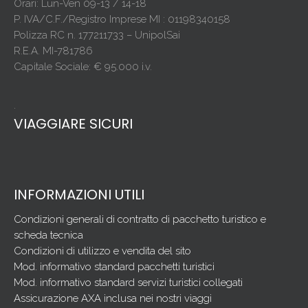
Orari: Lun-Ven 09-13 / 14-18
P. IVA/C.F./Registro Imprese MI : 01198340158
Polizza RC n. 177211733 – UnipolSai
R.E.A. MI-781786
Capitale Sociale: € 95.000 i.v.
.
VIAGGIARE SICURI
INFORMAZIONI UTILI
Condizioni generali di contratto di pacchetto turistico e
scheda tecnica
Condizioni di utilizzo e vendita del sito
Mod. informativo standard pacchetti turistici
Mod. informativo standard servizi turistici collegati
Assicurazione AXA inclusa nei nostri viaggi