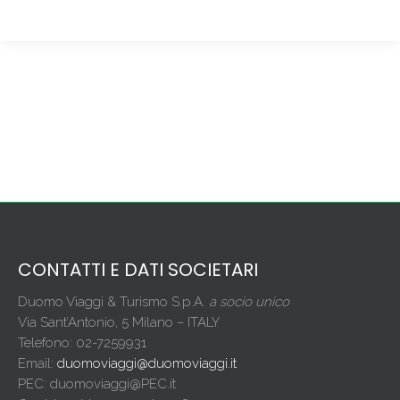
CONTATTI E DATI SOCIETARI
Duomo Viaggi & Turismo S.p.A.
a socio unico
Via Sant’Antonio, 5 Milano – ITALY
Telefono: 02-7259931
Email:
duomoviaggi@duomoviaggi.it
PEC: duomoviaggi@PEC.it