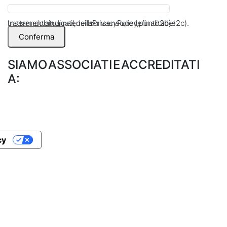
Inserendo la tua mail, dai il consenso per le finalità del trattamento indicate nella Privacy Policy, punto 2 b) e 2 c).
Conferma
SIAMO ASSOCIATI E ACCREDITATI
A:
cy