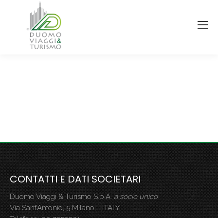
CONTATTI E DATI SOCIETARI
Duomo Viaggi & Turismo S.p.A.
a socio unico
Via Sant’Antonio, 5 Milano – ITALY