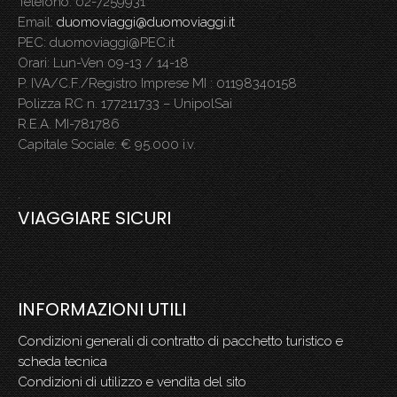
Telefono: 02-7259931
Email:
duomoviaggi@duomoviaggi.it
PEC: duomoviaggi@PEC.it
Orari: Lun-Ven 09-13 / 14-18
P. IVA/C.F./Registro Imprese MI : 01198340158
Polizza RC n. 177211733 – UnipolSai
R.E.A. MI-781786
Capitale Sociale: € 95.000 i.v.
.
VIAGGIARE SICURI
INFORMAZIONI UTILI
Condizioni generali di contratto di pacchetto turistico e
scheda tecnica
Condizioni di utilizzo e vendita del sito