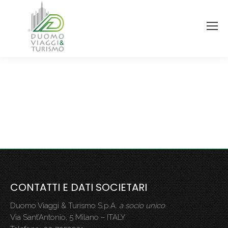
CONTATTI E DATI SOCIETARI
Duomo Viaggi & Turismo S.p.A.
a socio unico
Via Sant’Antonio, 5 Milano – ITALY