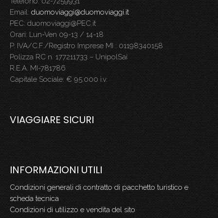
Telefono: 02-7259931
Email:
duomoviaggi@duomoviaggi.it
PEC: duomoviaggi@PEC.it
Orari: Lun-Ven 09-13 / 14-18
P. IVA/C.F./Registro Imprese MI : 01198340158
Polizza RC n. 177211733 – UnipolSai
R.E.A. MI-781786
Capitale Sociale: € 95.000 i.v.
.
VIAGGIARE SICURI
INFORMAZIONI UTILI
Condizioni generali di contratto di pacchetto turistico e
scheda tecnica
Condizioni di utilizzo e vendita del sito