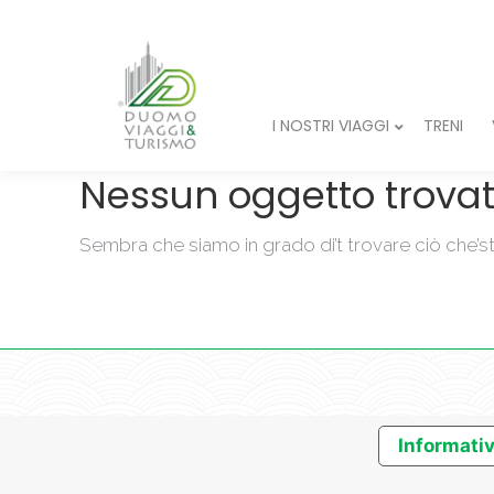
I NOSTR
I NOSTRI VIAGGI
TRENI
CHI S
Nessun oggetto trova
Sembra che siamo in grado di’t trovare ciò che’st
Informativ