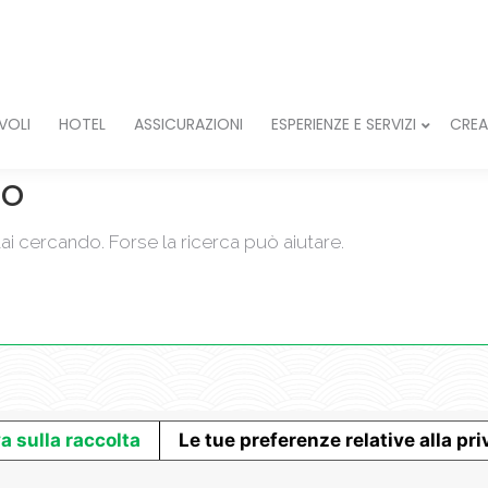
I VIAGGI
TRENI
VOLI
HOTEL
ASSICURAZIONI
ESPERIE
VOLI
HOTEL
ASSICURAZIONI
ESPERIENZE E SERVIZI
CREA
IAMO
to
ai cercando. Forse la ricerca può aiutare.
a sulla raccolta
Le tue preferenze relative alla pr