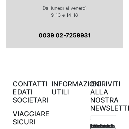
Dal lunedì al venerdì
9-13 e 14-18
0039 02-7259931
CONTATTI
INFORMAZIONI
ISCRIVITI
E DATI
UTILI
ALLA
SOCIETARI
NOSTRA
NEWSLETT
VIAGGIARE
SICURI
Inserendo la tua mail, dai il consenso per le finalità del trattamento indicate nella Privacy Policy, punto 2 b) e 2 c).