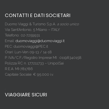
CONTATTI E DATI SOCIETARI
Duomo Viaggi & Turismo S.p.A.
a socio unico
Via Sant’Antonio, 5 Milano – ITALY
Telefono: 02-7259931
Email:
duomoviaggi@duomoviaggi.it
PEC: duomoviaggi@PEC.it
Orari: Lun-Ven 09-13 / 14-18
P. IVA/C.F./Registro Imprese MI : 01198340158
Polizza RC n. 177211733 – UnipolSai
R.E.A. MI-781786
Capitale Sociale: € 95.000 i.v.
.
VIAGGIARE SICURI