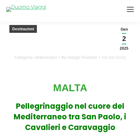
Destinazioni
Gen
2
2025
Categoria:
Destinazioni
By
Giorgio Trivellon
02/01/2025
MALTA
Pellegrinaggio nel cuore del
Mediterraneo tra San Paolo, i
Cavalieri e Caravaggio