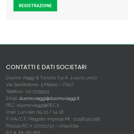
REGISTRAZIONE
CONTATTI E DATI SOCIETARI
Duomo Viaggi & Turismo S.p.A.
a socio unico
Via Sant’Antonio, 5 Milano – ITALY
Telefono: 02-7259931
Email:
duomoviaggi@duomoviaggi.it
PEC: duomoviaggi@PEC.it
Orari: Lun-Ven 09-13 / 14-18
P. IVA/C.F./Registro Imprese MI : 01198340158
Polizza RC n. 177211733 – UnipolSai
R.E.A. MI-781786