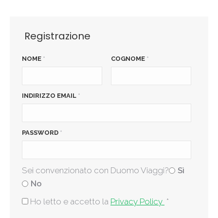
Registrazione
NOME
*
COGNOME
*
INDIRIZZO EMAIL
*
PASSWORD
*
Sei convenzionato con Duomo Viaggi?
Sì
No
Ho letto e accetto la
Privacy Policy
*