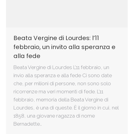
Beata Vergine di Lourdes: l’11
febbraio, un invito alla speranza e
alla fede
Beata Vergine di Lourdes L’11 febbraio, un
invio alla speranza e alla fede Ci sono date
che, per milioni di persone, non sono solo
ricorrenze ma veri momenti di fede. L’11
febbraio, memoria della Beata Vergine di
Lourdes, è una di queste. È il giorno in cui, nel
1858, una giovane ragazza di nome
Bernadette…