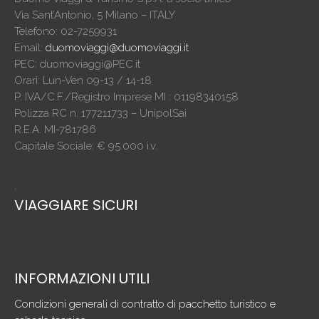
Via Sant’Antonio, 5 Milano – ITALY
Telefono: 02-7259931
Email:
duomoviaggi@duomoviaggi.it
PEC: duomoviaggi@PEC.it
Orari: Lun-Ven 09-13 / 14-18
P. IVA/C.F./Registro Imprese MI : 01198340158
Polizza RC n. 177211733 – UnipolSai
R.E.A. MI-781786
Capitale Sociale: € 95.000 i.v.
.
VIAGGIARE SICURI
INFORMAZIONI UTILI
Condizioni generali di contratto di pacchetto turistico e