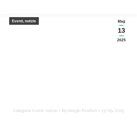
Eventi, notizie
Mag
13
2025
Categoria:
Eventi, notizie
By
Giorgio Trivellon
13/05/2025