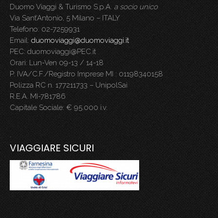
Duomo Viaggi & Turismo S.p.A.
a socio unico
Via Sant’Antonio, 5 Milano – ITALY
Telefono: 02-7259931
Email:
duomoviaggi@duomoviaggi.it
PEC: duomoviaggi@PEC.it
Orari: Lun-Ven 09-13 / 14-18
P. IVA/C.F./Registro Imprese MI : 01198340158
Polizza RC n. 177211733 – UnipolSai
R.E.A. MI-781786
Capitale Sociale: € 95.000 i.v.
.
VIAGGIARE SICURI