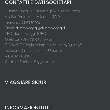
CONTATTI E DATI SOCIETARI
Duomo Viaggi & Turismo S.p.A.
a socio unico
Via Sant’Antonio, 5 Milano – ITALY
Telefono: 02-7259931
Email:
duomoviaggi@duomoviaggi.it
PEC: duomoviaggi@PEC.it
Orari: Lun-Ven 09-13 / 14-18
P. IVA/C.F./Registro Imprese MI : 01198340158
Polizza RC n. 177211733 – UnipolSai
R.E.A. MI-781786
Capitale Sociale: € 95.000 i.v.
.
VIAGGIARE SICURI
INFORMAZIONI UTILI