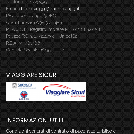
Telefono: 02-7259931
Email:
duomoviaggi@duomoviaggi.it
PEC: duomoviaggi@PEC.it
Orari: Lun-Ven 09-13 / 14-18
P. IVA/C.F./Registro Imprese MI : 01198340158
Polizza RC n. 177211733 – UnipolSai
R.E.A. MI-781786
Capitale Sociale: € 95.000 i.v.
.
VIAGGIARE SICURI
INFORMAZIONI UTILI
Condizioni generali di contratto di pacchetto turistico e