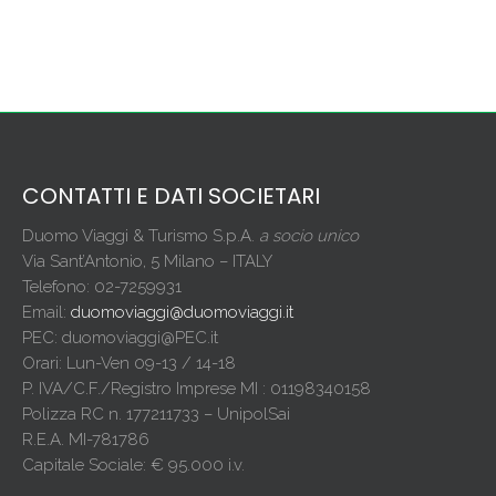
CONTATTI E DATI SOCIETARI
Duomo Viaggi & Turismo S.p.A.
a socio unico
Via Sant’Antonio, 5 Milano – ITALY
Telefono: 02-7259931
Email:
duomoviaggi@duomoviaggi.it
PEC: duomoviaggi@PEC.it
Orari: Lun-Ven 09-13 / 14-18
P. IVA/C.F./Registro Imprese MI : 01198340158
Polizza RC n. 177211733 – UnipolSai
R.E.A. MI-781786
Capitale Sociale: € 95.000 i.v.