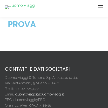
PROVA
CONTATTI E DATI SOCIETARI
Duomo Viaggi & Turismo S.p.A.
a socio unico
Via Sant’Antonio, 5 Milano – ITALY
Telefono: 02-7259931
Email:
duomoviaggi@duomoviaggi.it
PEC: duomoviaggi@PEC.it
Orari: Lun-Ven 09-13 / 14-18