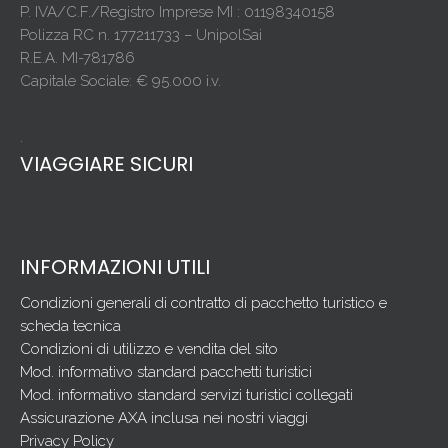
P. IVA/C.F./Registro Imprese MI : 01198340158
Polizza RC n. 177211733 – UnipolSai
R.E.A. MI-781786
Capitale Sociale: € 95.000 i.v.
.
VIAGGIARE SICURI
INFORMAZIONI UTILI
Condizioni generali di contratto di pacchetto turistico e
scheda tecnica
Condizioni di utilizzo e vendita del sito
Mod. informativo standard pacchetti turistici
Mod. informativo standard servizi turistici collegati
Assicurazione AXA inclusa nei nostri viaggi
Privacy Policy