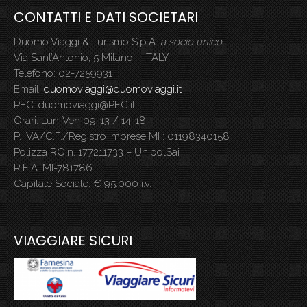
CONTATTI E DATI SOCIETARI
Duomo Viaggi & Turismo S.p.A.
a socio unico
Via Sant’Antonio, 5 Milano – ITALY
Telefono: 02-7259931
Email:
duomoviaggi@duomoviaggi.it
PEC: duomoviaggi@PEC.it
Orari: Lun-Ven 09-13 / 14-18
P. IVA/C.F./Registro Imprese MI : 01198340158
Polizza RC n. 177211733 – UnipolSai
R.E.A. MI-781786
Capitale Sociale: € 95.000 i.v.
.
VIAGGIARE SICURI