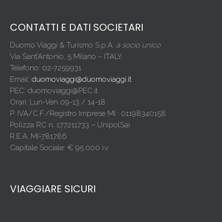
CONTATTI E DATI SOCIETARI
Duomo Viaggi & Turismo S.p.A.
a socio unico
Via Sant’Antonio, 5 Milano – ITALY
Telefono: 02-7259931
Email:
duomoviaggi@duomoviaggi.it
PEC: duomoviaggi@PEC.it
Orari: Lun-Ven 09-13 / 14-18
P. IVA/C.F./Registro Imprese MI : 01198340158
Polizza RC n. 177211733 – UnipolSai
R.E.A. MI-781786
Capitale Sociale: € 95.000 i.v.
.
VIAGGIARE SICURI