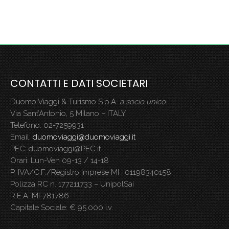
CONTATTI E DATI SOCIETARI
Duomo Viaggi & Turismo S.p.A.
a socio unico
Via Sant’Antonio, 5 Milano – ITALY
Telefono: 02-7259931
Email:
duomoviaggi@duomoviaggi.it
PEC: duomoviaggi@PEC.it
Orari: Lun-Ven 09-13 / 14-18
P. IVA/C.F./Registro Imprese MI : 01198340158
Polizza RC n. 177211733 – UnipolSai
R.E.A. MI-781786
Capitale Sociale: € 95.000 i.v.