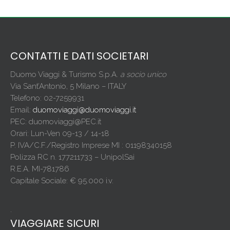
CONTATTI E DATI SOCIETARI
Duomo Viaggi & Turismo S.p.A.
a socio unico
Via Sant’Antonio, 5 Milano – ITALY
Telefono: 02-7259931
Email:
duomoviaggi@duomoviaggi.it
PEC: duomoviaggi@PEC.it
Orari: Lun-Ven 09-13 / 14-18
P. IVA/C.F./Registro Imprese MI : 01198340158
Polizza RC n. 177211733 – UnipolSai
R.E.A. MI-781786
Capitale Sociale: € 95.000 i.v.
.
VIAGGIARE SICURI