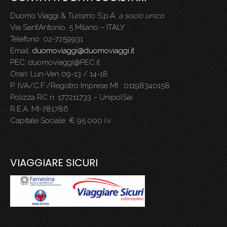
Duomo Viaggi & Turismo S.p.A.
a socio unico
Via Sant’Antonio, 5 Milano – ITALY
Telefono: 02-7259931
Email:
duomoviaggi@duomoviaggi.it
PEC: duomoviaggi@PEC.it
Orari: Lun-Ven 09-13 / 14-18
P. IVA/C.F./Registro Imprese MI : 01198340158
Polizza RC n. 177211733 – UnipolSai
R.E.A. MI-781786
Capitale Sociale: € 95.000 i.v.
.
VIAGGIARE SICURI