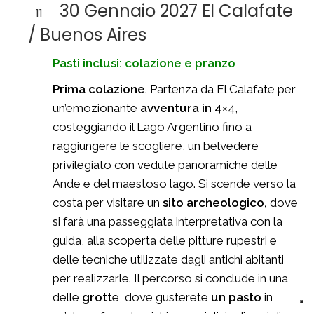
30 Gennaio 2027 El Calafate
11
/ Buenos Aires
Pasti inclusi: colazione e pranzo
Prima colazione
. Partenza da El Calafate per
un’emozionante
avventura in 4
×4,
costeggiando il Lago Argentino fino a
raggiungere le scogliere, un belvedere
privilegiato con vedute panoramiche delle
Ande e del maestoso lago. Si scende verso la
costa per visitare un
sito archeologico,
dove
si farà una passeggiata interpretativa con la
guida, alla scoperta delle pitture rupestri e
delle tecniche utilizzate dagli antichi abitanti
per realizzarle. Il percorso si conclude in una
delle
grott
e, dove gusterete
un pasto
in