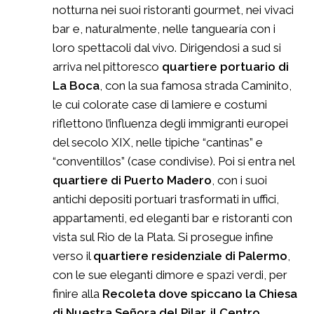
notturna nei suoi ristoranti gourmet, nei vivaci
bar e, naturalmente, nelle tanguearía con i
loro spettacoli dal vivo. Dirigendosi a sud si
arriva nel pittoresco
quartiere portuario di
La Boca
, con la sua famosa strada Caminito,
le cui colorate case di lamiere e costumi
riflettono l’influenza degli immigranti europei
del secolo XIX, nelle tipiche “cantinas” e
“conventillos” (case condivise). Poi si entra nel
quartiere di Puerto Madero
, con i suoi
antichi depositi portuari trasformati in uffici,
appartamenti, ed eleganti bar e ristoranti con
vista sul Rio de la Plata. Si prosegue infine
verso il
quartiere residenziale di Palermo
,
con le sue eleganti dimore e spazi verdi, per
finire alla
Recoleta dove spiccano la Chiesa
di Nuestra Señora del Pilar, il Centro