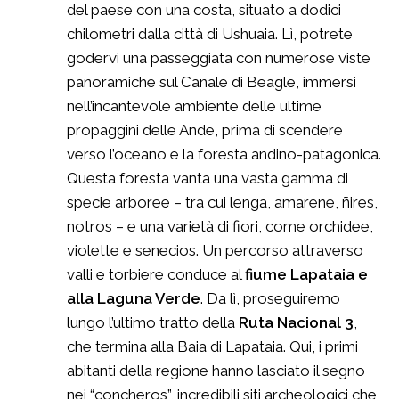
del paese con una costa, situato a dodici
chilometri dalla città di Ushuaia. Lì, potrete
godervi una passeggiata con numerose viste
panoramiche sul Canale di Beagle, immersi
nell’incantevole ambiente delle ultime
propaggini delle Ande, prima di scendere
verso l’oceano e la foresta andino-patagonica.
Questa foresta vanta una vasta gamma di
specie arboree – tra cui lenga, amarene, ñires,
notros – e una varietà di fiori, come orchidee,
violette e senecios. Un percorso attraverso
valli e torbiere conduce al
fiume Lapataia e
alla Laguna Verde
. Da lì, proseguiremo
lungo l’ultimo tratto della
Ruta Nacional
3
,
che termina alla Baia di Lapataia. Qui, i primi
abitanti della regione hanno lasciato il segno
nei “concheros”, incredibili siti archeologici che