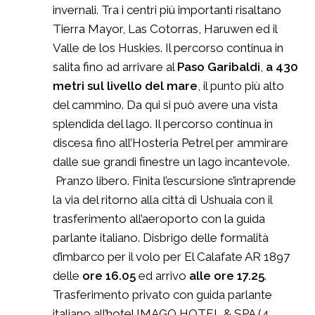
invernali. Tra i centri più importanti risaltano
Tierra Mayor, Las Cotorras, Haruwen ed il
Valle de los Huskies. Il percorso continua in
salita fino ad arrivare al
Paso Garibaldi
,
a 430
metri sul livello del mare
, il punto più alto
del cammino. Da qui si può avere una vista
splendida del lago. Il percorso continua in
discesa fino all’Hosteria Petrel per ammirare
dalle sue grandi finestre un lago incantevole.
Pranzo libero. Finita l’escursione s’intraprende
la via del ritorno alla città di Ushuaia con il
trasferimento all’aeroporto con la guida
parlante italiano. Disbrigo delle formalità
d’imbarco per il volo per El Calafate AR 1897
delle
ore 16.05
ed arrivo
alle ore 17.25
.
Trasferimento privato con guida parlante
italiano all’hotel IMAGO HOTEL & SPA (4