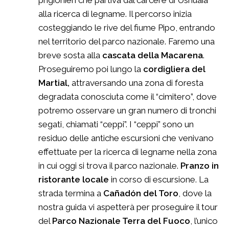
prigionieri che partiva dal carcere di Ushuaia
alla ricerca di legname. Il percorso inizia
costeggiando le rive del fiume Pipo, entrando
nel territorio del parco nazionale. Faremo una
breve sosta alla
cascata della Macarena
.
Proseguiremo poi lungo la
cordigliera
del
Martial,
attraversando una zona di foresta
degradata conosciuta come il “cimitero”, dove
potremo osservare un gran numero di tronchi
segati, chiamati “ceppi”. I “ceppi” sono un
residuo delle antiche escursioni che venivano
effettuate per la ricerca di legname nella zona
in cui oggi si trova il parco nazionale.
Pranzo in
ristorante locale
in corso di escursione. La
strada termina a
Cañadón del Toro
, dove la
nostra guida vi aspetterà per proseguire il tour
del
Parco Nazionale Terra del Fuoco
, l’unico