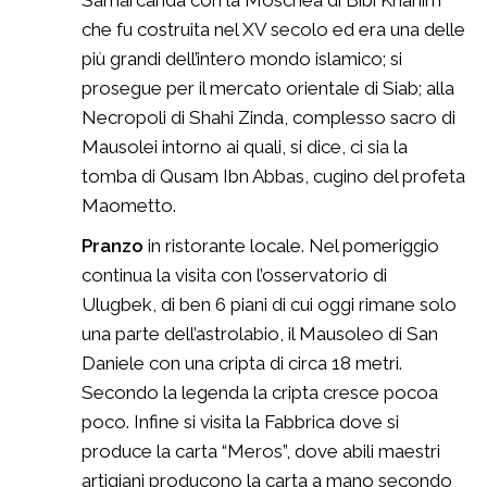
Samarcanda con la Moschea di Bibi Khanim
che fu costruita nel XV secolo ed era una delle
più grandi dell’intero mondo islamico; si
prosegue per il mercato orientale di Siab; alla
Necropoli di Shahi Zinda, complesso sacro di
Mausolei intorno ai quali, si dice, ci sia la
tomba di Qusam Ibn Abbas, cugino del profeta
Maometto.
Pranzo
in ristorante locale. Nel pomeriggio
continua la visita con l’osservatorio di
Ulugbek, di ben 6 piani di cui oggi rimane solo
una parte dell’astrolabio, il Mausoleo di San
Daniele con una cripta di circa 18 metri.
Secondo la legenda la cripta cresce pocoa
poco. Infine si visita la Fabbrica dove si
produce la carta “Meros”, dove abili maestri
artigiani producono la carta a mano secondo