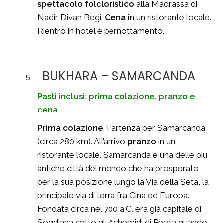
spettacolo folcloristico
alla Madrassa di
Nadir Divan Begi.
Cena i
n un ristorante locale.
Rientro in hotel e pernottamento.
BUKHARA – SAMARCANDA
5
Pasti inclusi: prima colazione, pranzo e
cena
Prima colazione
. Partenza per Samarcanda
(circa 280 km). All’arrivo
pranzo
in un
ristorante locale. Samarcanda è una delle più
antiche città del mondo che ha prosperato
per la sua posizione lungo la Via della Seta, la
principale via di terra fra Cina ed Europa.
Fondata circa nel 700 a.C. era già capitale di
Sogdiana sotto gli Achemidi di Persia quando