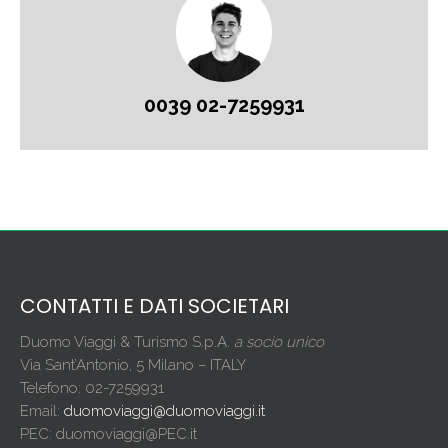
0039 02-7259931
CONTATTI E DATI SOCIETARI
Duomo Viaggi & Turismo S.p.A.
a socio unico
Via Sant’Antonio, 5 Milano – ITALY
Telefono: 02-7259931
Email:
duomoviaggi@duomoviaggi.it
PEC: duomoviaggi@PEC.it