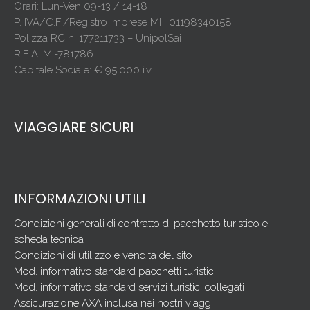
Orari: Lun-Ven 09-13 / 14-18
P. IVA/C.F./Registro Imprese MI : 01198340158
Polizza RC n. 177211733 – UnipolSai
R.E.A. MI-781786
Capitale Sociale: € 95.000 i.v.
.
VIAGGIARE SICURI
INFORMAZIONI UTILI
Condizioni generali di contratto di pacchetto turistico e
scheda tecnica
Condizioni di utilizzo e vendita del sito
Mod. informativo standard pacchetti turistici
Mod. informativo standard servizi turistici collegati
Assicurazione AXA inclusa nei nostri viaggi