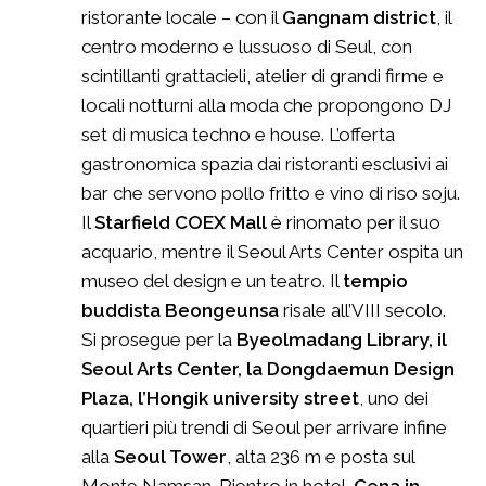
ristorante locale – con il
Gangnam district
, il
centro moderno e lussuoso di Seul, con
scintillanti grattacieli, atelier di grandi firme e
locali notturni alla moda che propongono DJ
set di musica techno e house. L’offerta
gastronomica spazia dai ristoranti esclusivi ai
bar che servono pollo fritto e vino di riso soju.
Il
Starfield COEX Mall
è rinomato per il suo
acquario, mentre il Seoul Arts Center ospita un
museo del design e un teatro. Il
tempio
buddista Beongeunsa
risale all’VIII secolo.
Si prosegue per la
Byeolmadang Library, il
Seoul Arts Center, la Dongdaemun Design
Plaza, l’Hongik university street
, uno dei
quartieri più trendi di Seoul per arrivare infine
alla
Seoul Tower
, alta 236 m e posta sul
Monte Namsan. Rientro in hotel.
Cena in