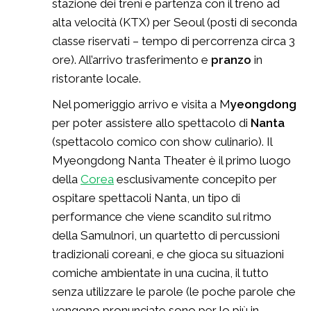
stazione dei treni e partenza con il treno ad
alta velocità (KTX) per Seoul (posti di seconda
classe riservati – tempo di percorrenza circa 3
ore). All’arrivo trasferimento e
pranzo
in
ristorante locale.
Nel pomeriggio arrivo e visita a M
yeongdong
per poter assistere allo spettacolo di
Nanta
(spettacolo comico con show culinario). Il
Myeongdong Nanta Theater è il primo luogo
della
Corea
esclusivamente concepito per
ospitare spettacoli Nanta, un tipo di
performance che viene scandito sul ritmo
della Samulnori, un quartetto di percussioni
tradizionali coreani, e che gioca su situazioni
comiche ambientate in una cucina, il tutto
senza utilizzare le parole (le poche parole che
vengono pronunciate sono per lo più in