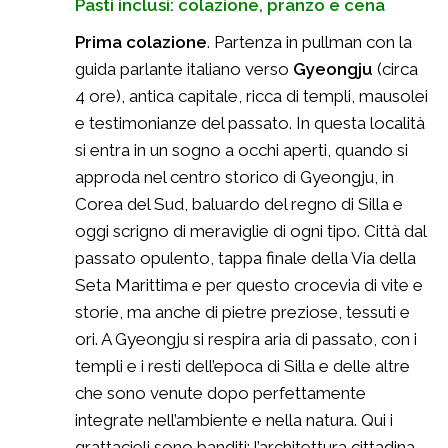
Pasti inclusi: colazione, pranzo e cena
Prima colazione
. Partenza in pullman con la
guida parlante italiano verso
Gyeongju
(circa
4 ore), antica capitale, ricca di templi, mausolei
e testimonianze del passato. In questa località
si entra in un sogno a occhi aperti, quando si
approda nel centro storico di Gyeongju, in
Corea del Sud, baluardo del regno di Silla e
oggi scrigno di meraviglie di ogni tipo. Città dal
passato opulento, tappa finale della Via della
Seta Marittima e per questo crocevia di vite e
storie, ma anche di pietre preziose, tessuti e
ori. A Gyeongju si respira aria di passato, con i
templi e i resti dell’epoca di Silla e delle altre
che sono venute dopo perfettamente
integrate nell’ambiente e nella natura. Qui i
grattacieli sono banditi: l’architettura cittadina