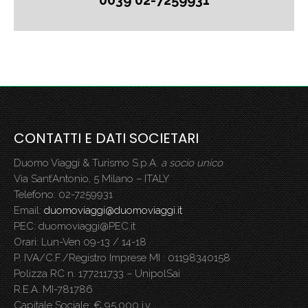
CONTATTI E DATI SOCIETARI
Duomo Viaggi & Turismo S.p.A.
a socio unico
Via Sant’Antonio, 5 Milano – ITALY
Telefono: 02-7259931
Email:
duomoviaggi@duomoviaggi.it
PEC: duomoviaggi@PEC.it
Orari: Lun-Ven 09-13 / 14-18
P. IVA/C.F./Registro Imprese MI : 01198340158
Polizza RC n. 177211733 – UnipolSai
R.E.A. MI-781786
Capitale Sociale: € 95.000 i.v.