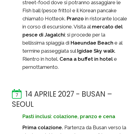
street-food dove si potranno assaggiare le
Fish ball (pesce fritto) e il Korean pancake
chiamato Hotteok.
Pranzo
in ristorante locale
in corso di escursione. Visita al
mercato del
pesce di Jagalchi
; si procede per la
bellissima spiaggia di
Haeundae Beach
e al
termine passeggiata sul
Igidae Sky walk
.
Rientro in hotel.
Cena a buffet in hotel
e
pernottamento.
14 APRILE 2027 - BUSAN –
7
SEOUL
Pasti inclusi: colazione, pranzo e cena
Prima colazione.
Partenza da Busan verso la