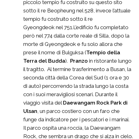
piccolo tempio fu costruito su questo sito
sotto il re Beopheung nel 528, invece l’attuale
tempio fu costruito sotto il re
Gyeongdeok nel 751.L’edificio fu completato
però nel 774 dalla corte reale di Silla, dopo la
morte di Gyeongdeok e fu solo allora che
prese il nome di Bulguksa (
Tempio della
Terra del Budda
).
Pranzo
in ristorante lungo
il tragitto. Al termine trasferimento a Busan, la
seconda città della Corea del Sud (1 ora e 30
di auto) percorrendo la strada lungo la costa
con i suoi meravigliosi scenari. Durante il
viaggio visita del
Daewangam Rock
Park di
Ulsan
, un parco costiero con un faro che
funge da indicatore per i pescatori e i marinai.
Il parco ospita una roccia, la Daewangam
Rock, che sembra un drago che si alza in cielo.