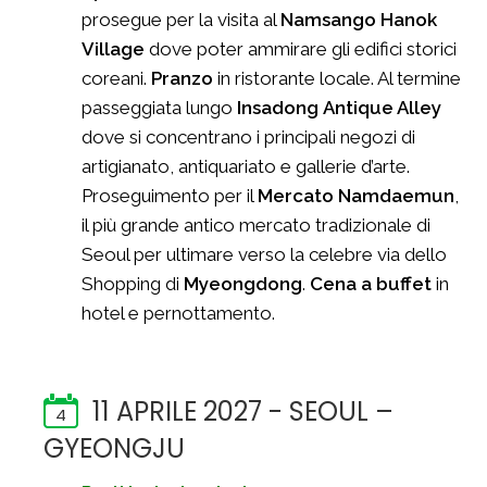
prosegue per la visita al
Namsango Hanok
Village
dove poter ammirare gli edifici storici
coreani.
Pranzo
in ristorante locale. Al termine
passeggiata lungo
Insadong
Antique Alley
dove si concentrano i principali negozi di
artigianato, antiquariato e gallerie d’arte.
Proseguimento per il
Mercato Namdaemun
,
il più grande antico mercato tradizionale di
Seoul per ultimare verso la celebre via dello
Shopping di
Myeongdong
.
Cena a buffet
in
hotel e pernottamento.
11 APRILE 2027 - SEOUL –
4
GYEONGJU