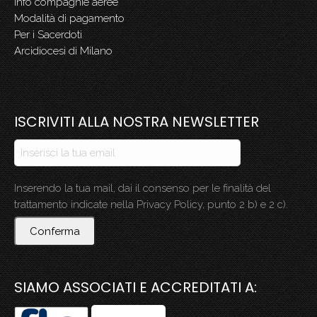
Info compagnie aeree
Modalità di pagamento
Per i Sacerdoti
Arcidiocesi di Milano
ISCRIVITI ALLA NOSTRA NEWSLETTER
Inserendo la tua mail, dai il consenso per le finalità del
trattamento indicate nella Privacy Policy, punto 2 b) e 2 c).
Conferma
SIAMO ASSOCIATI E ACCREDITATI A: