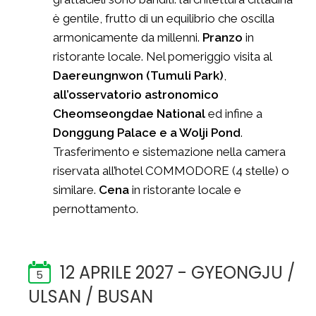
è gentile, frutto di un equilibrio che oscilla
armonicamente da millenni.
Pranzo
in
ristorante locale. Nel pomeriggio visita al
Daereungnwon
(Tumuli
Park)
,
all’osservatorio astronomico
Cheomseongdae National
ed infine a
Donggung Palace e a Wolji Pond
.
Trasferimento e sistemazione nella camera
riservata all’hotel COMMODORE (4 stelle) o
similare.
Cena
in ristorante locale e
pernottamento.
12 APRILE 2027 - GYEONGJU /
5
ULSAN / BUSAN