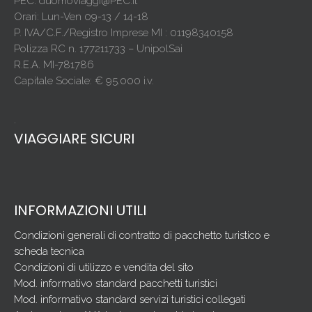
PEC: duomoviaggi@PEC.it
Orari: Lun-Ven 09-13 / 14-18
P. IVA/C.F./Registro Imprese MI : 01198340158
Polizza RC n. 177211733 – UnipolSai
R.E.A. MI-781786
Capitale Sociale: € 95.000 i.v.
.
VIAGGIARE SICURI
INFORMAZIONI UTILI
Condizioni generali di contratto di pacchetto turistico e
scheda tecnica
Condizioni di utilizzo e vendita del sito
Mod. informativo standard pacchetti turistici
Mod. informativo standard servizi turistici collegati