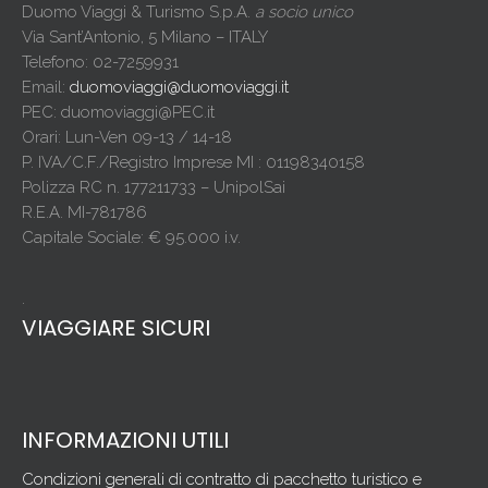
Duomo Viaggi & Turismo S.p.A.
a socio unico
Via Sant’Antonio, 5 Milano – ITALY
Telefono: 02-7259931
Email:
duomoviaggi@duomoviaggi.it
PEC: duomoviaggi@PEC.it
Orari: Lun-Ven 09-13 / 14-18
P. IVA/C.F./Registro Imprese MI : 01198340158
Polizza RC n. 177211733 – UnipolSai
R.E.A. MI-781786
Capitale Sociale: € 95.000 i.v.
.
VIAGGIARE SICURI
INFORMAZIONI UTILI
Condizioni generali di contratto di pacchetto turistico e