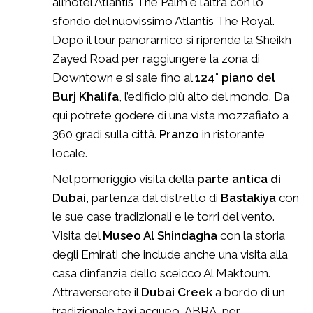
all’hotel Atlantis The Palm e l’altra con lo
sfondo del nuovissimo Atlantis The Royal.
Dopo il tour panoramico si riprende la Sheikh
Zayed Road per raggiungere la zona di
Downtown e si sale fino al
124° piano del
Burj Khalifa
, l’edificio più alto del mondo. Da
qui potrete godere di una vista mozzafiato a
360 gradi sulla città.
Pranzo
in ristorante
locale.
Nel pomeriggio visita della
parte antica di
Dubai
, partenza dal distretto di
Bastakiya
con
le sue case tradizionali e le torri del vento.
Visita del
Museo Al Shindagha
con la storia
degli Emirati che include anche una visita alla
casa d’infanzia dello sceicco Al Maktoum.
Attraverserete il
Dubai Creek
a bordo di un
tradizionale taxi acqueo, ABRA, per