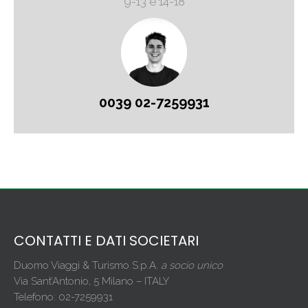
9-13 e 14-18
0039 02-7259931
CONTATTI E DATI SOCIETARI
Duomo Viaggi & Turismo S.p.A.
a socio unico
Via Sant’Antonio, 5 Milano – ITALY
Telefono: 02-7259931