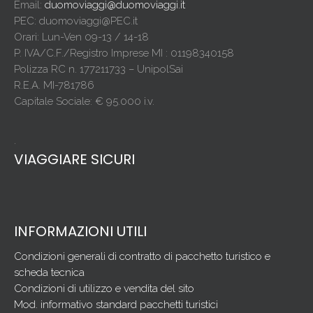
Email:
duomoviaggi@duomoviaggi.it
PEC: duomoviaggi@PEC.it
Orari: Lun-Ven 09-13 / 14-18
P. IVA/C.F./Registro Imprese MI : 01198340158
Polizza RC n. 177211733 – UnipolSai
R.E.A. MI-781786
Capitale Sociale: € 95.000 i.v.
.
VIAGGIARE SICURI
INFORMAZIONI UTILI
Condizioni generali di contratto di pacchetto turistico e
scheda tecnica
Condizioni di utilizzo e vendita del sito
Mod. informativo standard pacchetti turistici