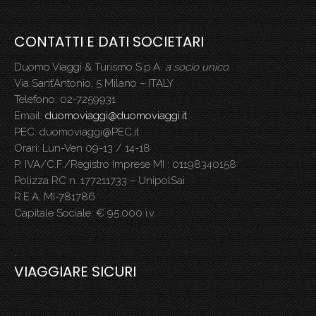
CONTATTI E DATI SOCIETARI
Duomo Viaggi & Turismo S.p.A.
a socio unico
Via Sant’Antonio, 5 Milano – ITALY
Telefono: 02-7259931
Email:
duomoviaggi@duomoviaggi.it
PEC: duomoviaggi@PEC.it
Orari: Lun-Ven 09-13 / 14-18
P. IVA/C.F./Registro Imprese MI : 01198340158
Polizza RC n. 177211733 – UnipolSai
R.E.A. MI-781786
Capitale Sociale: € 95.000 i.v.
.
VIAGGIARE SICURI