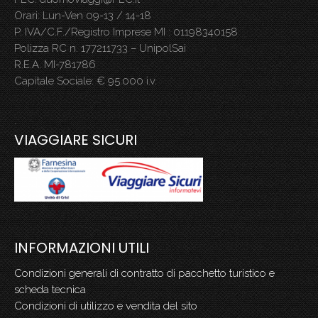
Orari: Lun-Ven 09-13 / 14-18
P. IVA/C.F./Registro Imprese MI : 01198340158
Polizza RC n. 177211733 – UnipolSai
R.E.A. MI-781786
Capitale Sociale: € 95.000 i.v.
.
VIAGGIARE SICURI
INFORMAZIONI UTILI
Condizioni generali di contratto di pacchetto turistico e
scheda tecnica
Condizioni di utilizzo e vendita del sito