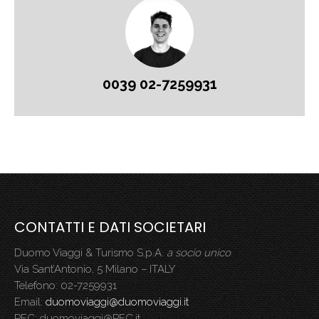
0039 02-7259931
CONTATTI E DATI SOCIETARI
Duomo Viaggi & Turismo S.p.A.
a socio unico
Via Sant’Antonio, 5 Milano – ITALY
Telefono: 02-7259931
Email:
duomoviaggi@duomoviaggi.it
PEC: duomoviaggi@PEC.it