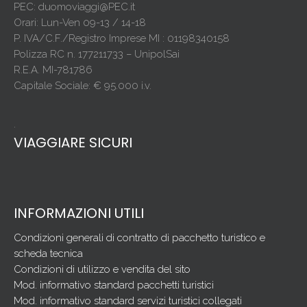
PEC: duomoviaggi@PEC.it
Orari: Lun-Ven 09-13 / 14-18
P. IVA/C.F./Registro Imprese MI : 01198340158
Polizza RC n. 177211733 – UnipolSai
R.E.A. MI-781786
Capitale Sociale: € 95.000 i.v.
.
VIAGGIARE SICURI
INFORMAZIONI UTILI
Condizioni generali di contratto di pacchetto turistico e
scheda tecnica
Condizioni di utilizzo e vendita del sito
Mod. informativo standard pacchetti turistici
Mod. informativo standard servizi turistici collegati