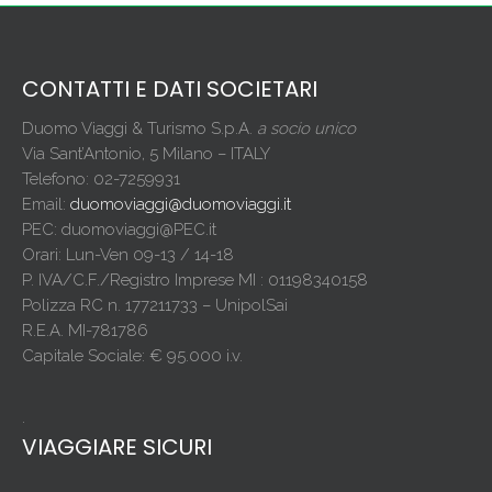
CONTATTI E DATI SOCIETARI
Duomo Viaggi & Turismo S.p.A.
a socio unico
Via Sant’Antonio, 5 Milano – ITALY
Telefono: 02-7259931
Email:
duomoviaggi@duomoviaggi.it
PEC: duomoviaggi@PEC.it
Orari: Lun-Ven 09-13 / 14-18
P. IVA/C.F./Registro Imprese MI : 01198340158
Polizza RC n. 177211733 – UnipolSai
R.E.A. MI-781786
Capitale Sociale: € 95.000 i.v.
.
VIAGGIARE SICURI