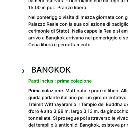
camera riservata – ricordiamo che da regola 
15.00 in poi. Pranzo libero.
Nel pomeriggio visita di mezza giornata con g
Palazzo Reale con la sua collezione di padigli
cerimonie di Stato), Nella cappella Reale si am
arrivo a Bangkok arrivano nel pomeriggio o se
Cena libera e pernottamento.
BANGKOK
3
Pasti inclusi: prima colazione
Prima colazione.
Mattinata e pranzo liberi
.
All
guida parlante italiano per un giro orientativo 
Traimit Witthayaram o il Tempio del Buddha d’o
d’oro è alto 3,98 m. largo 3,13 m. da ginocchi
tonnellate. Si prosegue poi attraverso le viva
dei templi più antichi di Bangkok, esisteva 