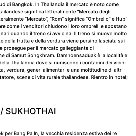
ud di Bangkok. In Thailandia il mercato è noto come
ailandese significa letteralmente “Mercato degli
etteralmente “Mercato”, “Rom” significa “Ombrello” e Hub”
dere come i venditori chiudono i loro ombrelli e spostano
binari quando il treno si avvicina. Il treno si muove molto
 della frutta e della verdura viene persino lasciata sui
one prosegue per il mercato galleggiante di
ne di Samut Songkhram. Damnoensaduak è la località e
lla Thailandia dove si riuniscono i contadini dei vicini
ta, verdura, generi alimentari e una moltitudine di altri
tatore, scene di vita rurale thailandese. Rientro in hotel;
/ SUKHOTHAI
k per Bang Pa In, la vecchia residenza estiva dei re