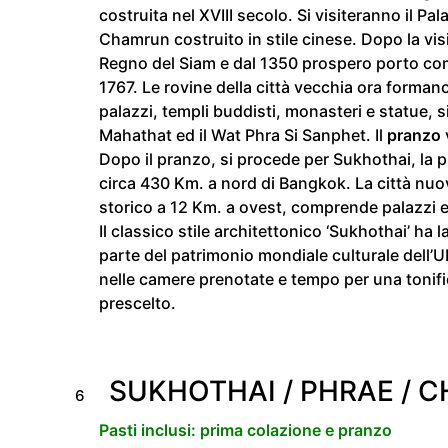
costruita nel XVIII secolo. Si visiteranno il Pa
Chamrun costruito in stile cinese. Dopo la vis
Regno del Siam e dal 1350 prospero porto comm
1767. Le rovine della città vecchia ora forman
palazzi, templi buddisti, monasteri e statue, si
Mahathat ed il Wat Phra Si Sanphet. Il
pranzo
Dopo il pranzo, si procede per Sukhothai, la pr
circa 430 Km. a nord di Bangkok. La città nuo
storico a 12 Km. a ovest, comprende palazzi e 
Il classico stile architettonico ‘Sukhothai’ ha 
parte del patrimonio mondiale culturale dell’
nelle camere prenotate e tempo per una tonifi
prescelto.
SUKHOTHAI / PHRAE / C
6
Pasti inclusi: prima colazione e pranzo