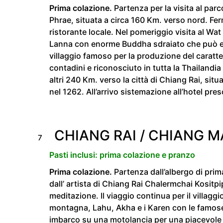
Prima colazione.
Partenza per la visita al par
Phrae, situata a circa 160 Km. verso nord. Fe
ristorante locale. Nel pomeriggio visita al Wa
Lanna con enorme Buddha sdraiato che può es
villaggio famoso per la produzione del caratte
contadini e riconosciuto in tutta la Thailandia 
altri 240 Km. verso la città di Chiang Rai, sit
nel 1262. All’arrivo sistemazione all’hotel pre
CHIANG RAI / CHIANG M
7
Pasti inclusi: prima colazione e pranzo
Prima colazione.
Partenza dall’albergo di prim
dall’ artista di Chiang Rai Chalermchai Kositpi
meditazione. Il viaggio continua per il villagg
montagna, Lahu, Akha e i Karen con le famose
imbarco su una motolancia per una piacevole 