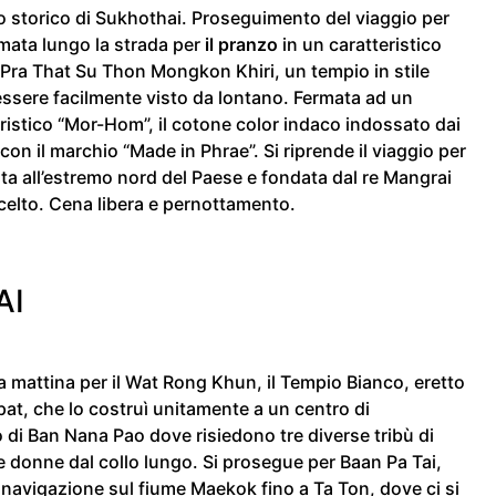
co storico di Sukhothai. Proseguimento del viaggio per
rmata lungo la strada per
il pranzo
in un caratteristico
t Pra That Su Thon Mongkon Khiri, un tempio in stile
sere facilmente visto da lontano. Fermata ad un
ristico “Mor-Hom”, il cotone color indaco indossato dai
con il marchio “Made in Phrae”. Si riprende il viaggio per
uata all’estremo nord del Paese e fondata dal re Mangrai
scelto. Cena libera e pernottamento.
AI
a mattina per il Wat Rong Khun, il Tempio Bianco, eretto
pat, che lo costruì unitamente a un centro di
io di Ban Nana Pao dove risiedono tre diverse tribù di
 donne dal collo lungo. Si prosegue per Baan Pa Tai,
navigazione sul fiume Maekok fino a Ta Ton, dove ci si