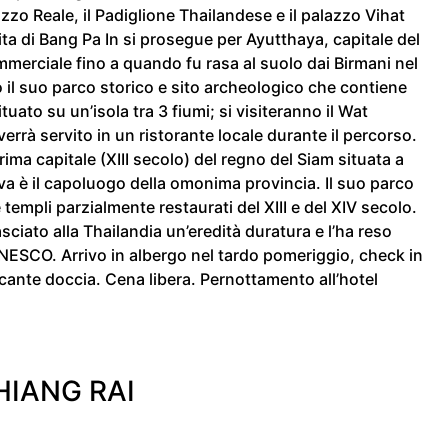
lazzo Reale, il Padiglione Thailandese e il palazzo Vihat
ita di Bang Pa In si prosegue per Ayutthaya, capitale del
erciale fino a quando fu rasa al suolo dai Birmani nel
o il suo parco storico e sito archeologico che contiene
tuato su un’isola tra 3 fiumi; si visiteranno il Wat
verrà servito in un ristorante locale durante il percorso.
ima capitale (XIII secolo) del regno del Siam situata a
va è il capoluogo della omonima provincia. Il suo parco
templi parzialmente restaurati del XIII e del XIV secolo.
lasciato alla Thailandia un’eredità duratura e l’ha reso
UNESCO. Arrivo in albergo nel tardo pomeriggio, check in
cante doccia. Cena libera. Pernottamento all’hotel
HIANG RAI