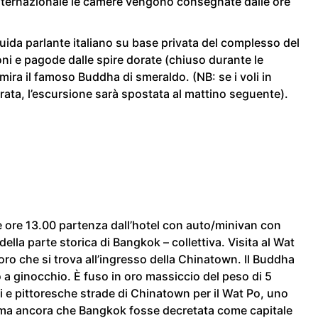
internazionale le camere vengono consegnate dalle ore
uida parlante italiano su base privata del complesso del
oni e pagode dalle spire dorate (chiuso durante le
mira il famoso Buddha di smeraldo. (NB: se i voli in
rata, l’escursione sarà spostata al mattino seguente).
e ore 13.00 partenza dall’hotel con auto/minivan con
della parte storica di Bangkok – collettiva. Visita al Wat
ro che si trova all’ingresso della Chinatown. Il Buddha
o a ginocchio. È fuso in oro massiccio del peso di 5
ci e pittoresche strade di Chinatown per il Wat Po, uno
prima ancora che Bangkok fosse decretata come capitale