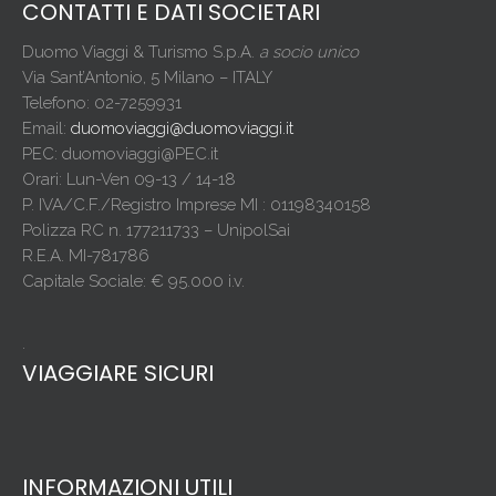
CONTATTI E DATI SOCIETARI
Duomo Viaggi & Turismo S.p.A.
a socio unico
Via Sant’Antonio, 5 Milano – ITALY
Telefono: 02-7259931
Email:
duomoviaggi@duomoviaggi.it
PEC: duomoviaggi@PEC.it
Orari: Lun-Ven 09-13 / 14-18
P. IVA/C.F./Registro Imprese MI : 01198340158
Polizza RC n. 177211733 – UnipolSai
R.E.A. MI-781786
Capitale Sociale: € 95.000 i.v.
.
VIAGGIARE SICURI
INFORMAZIONI UTILI