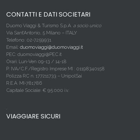
CONTATTI E DATI SOCIETARI
Duomo Viaggi & Turismo S.p.A.
a socio unico
Via Sant’Antonio, 5 Milano – ITALY
Telefono: 02-7259931
Email:
duomoviaggi@duomoviaggi.it
PEC: duomoviaggi@PEC.it
Orari: Lun-Ven 09-13 / 14-18
P. IVA/C.F./Registro Imprese MI : 01198340158
Polizza RC n. 177211733 – UnipolSai
R.E.A. MI-781786
Capitale Sociale: € 95.000 i.v.
.
VIAGGIARE SICURI