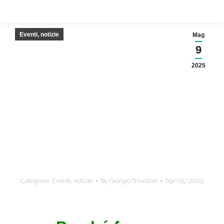
Eventi, notizie
Mag
9
2025
Categoria:
Eventi, notizie
By
Giorgio Trivellon
09/05/2025